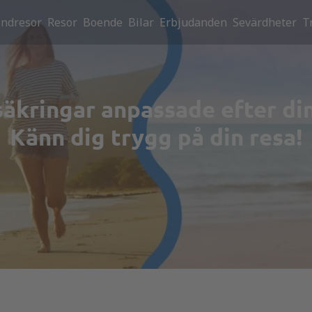
ndresor
Resor
Boende
Bilar
Erbjudanden
Sevärdheter
T
äkringar anpassade efter di
Känn dig trygg på din resa!