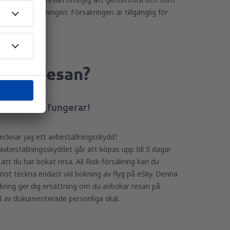
ansvarsfriskrivningen. Försäkringen är tillgänglig för
d flygbokning.
inför resan?
eta hur det fungerar!
ecknar jag ett avbeställningsskydd?
vbeställningsskyddet går att köpas upp till 5 dagar
 att du har bokat resa. All Risk-försäkring kan du
ot teckna endast vid bokning av flyg på eSky. Denna
kring ger dig ersättning om du avbokar resan på
d av dokumenterade personliga skäl.