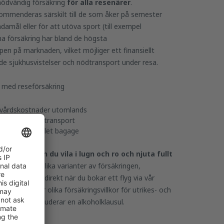
nödvändig försäkring
för alla resenärer
.
ommenderas särskilt till de som åker på semester
damål eller för att utöva sport (till exempel
na försäkring har bland de högsta
en på marknaden, vilket möjliger ett finansiellt
de sjukhusvistelser och nödtransport under resa.
 med reseförsäkring
ukvårdskostnader utomlands
nader för sjuktransport
rlorat eller stulet bagage
rsäkringen
kan du vila i lugn och ro och njuta fullt
 Du kan köpa olika varianter av försäkringen,
r dina behov, direkt när du bokar ett flyg via vår
att det gäller olika försäkringsvillkor för utrikes- och
a varianter inkluderar en alkoholklausul.