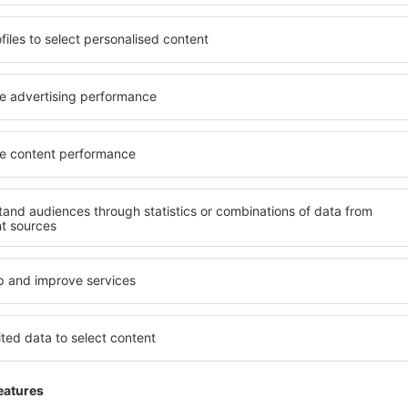
All Ri
möjlig
Med denna försä
behöver avboka
Den här försäkrin
kostnadsersättni
personliga skäl, 
dig eller dina när
90% återbetalnin
ersättning för en 
outnyttjad dag –
Gäller personlig