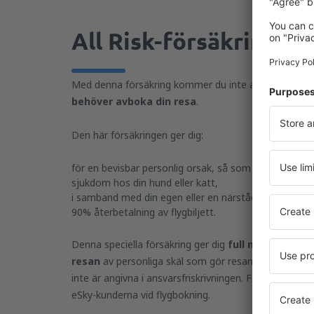
All Risk-försäkring
Med denna försäkring kommer du inte att förlora p
behöver avboka din resa
.
Den här försäkringen ger dig:
för en bevisbar personlig orsak, så som förlust av a
sjukdom hos din hund eller katt,
i samband med din egen eller en närståendes sjukdo
90% återbetalning av flygbiljett.
Denna speciella försäkring ger dig
full möjlighet ti
resan
av personliga skäl som gör resan omöjlig att
inte är angivna i ansvarsfriskrivningen. Försäkringen är
eSky-kunderna vid flygbokning.