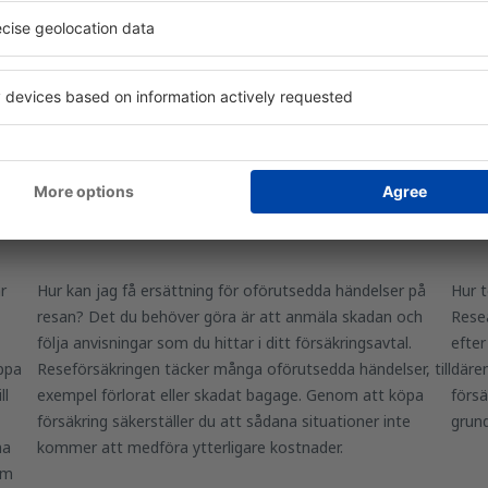
inte är angivna i 
eSky-kunderna vi
et bra att teckna försäkring 
anterar en resa utan stress. Läs vidare för att få v
r
Hur kan jag få ersättning för oförutsedda händelser på
Hur t
resan? Det du behöver göra är att anmäla skadan och
Resea
följa anvisningar som du hittar i ditt försäkringsavtal.
efter
ppa
Reseförsäkringen täcker många oförutsedda händelser, till
därem
ll
exempel förlorat eller skadat bagage. Genom att köpa
försä
försäkring säkerställer du att sådana situationer inte
grun
na
kommer att medföra ytterligare kostnader.
om