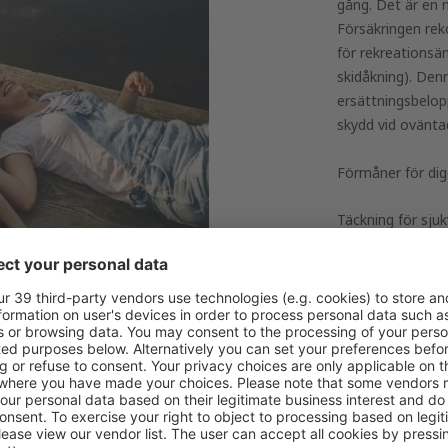
gång. Det är en 
Försäkringen rek
för rekreationsän
skidåkning). Den
ersättningsbelopp
skydd vid ovänta
Förmåner för dig
Täckning för sj
Täckning av kost
Ersättning för fö
Tack vare resefö
ut av din resa
.
skräddarsytt efte
hemsida. Tänk på 
inrikesresor. Viss