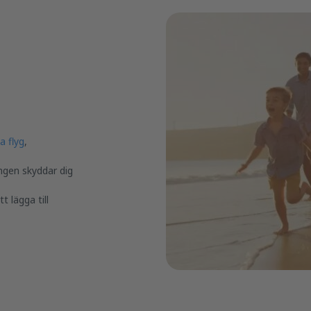
ga flyg
,
ngen skyddar dig
 lägga till