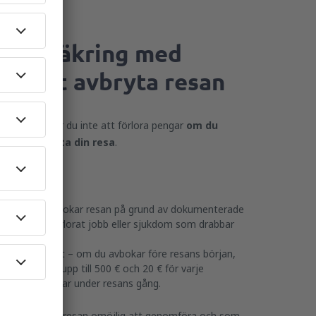
sk-försäkring med
het att avbryta resan
kring kommer du inte att förlora pengar
om du
 eller avbryta din resa
.
gen ger dig:
ng ifall du avbokar resan på grund av dokumenterade
till exempel förlorat jobb eller sjukdom som drabbar
a och kära,
g av flygbiljett – om du avbokar före resans början,
ny flygbiljett upp till 500 € och 20 € för varje
 om du avbokar under resans gång.
a skäl som gör resan omöjlig att genomföra och som