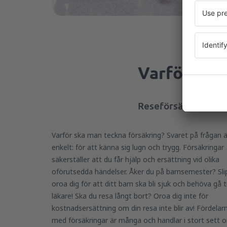
Varför är d
Reseförsäkringar gar
Varför ska man teckna försäkring? Svaret på frågan ä
enkelt: för att känna sig lugn och trygg. Försäkringar
säkerställer att du får hjälp och ersättning vid olika
oförutsedda händelser. Åker du på barnsemester? Sli
oroa dig för att ditt barn ska bli sjuk och behöva gå ti
läkare! Ska du resa långt bort? Oroa dig inte för
kostnadsersättning om din resa inte blir av! Fördelar
med försäkringar är många och handlar i stort sett 