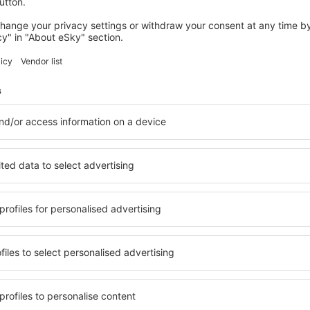
engar
om du
rbete, examen,
m,
ll avbokning före
 genomföra och
 tillgänglig för